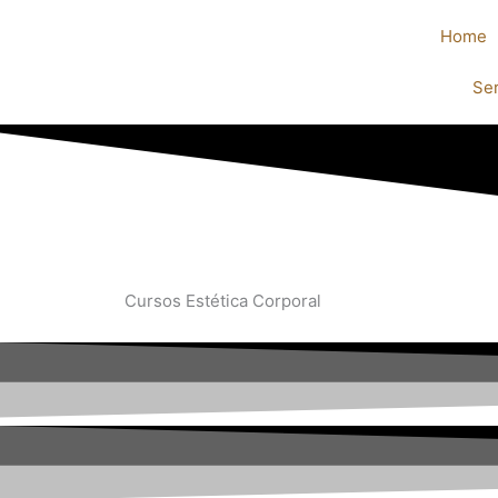
Ir
Home
para
o
Se
conteúdo
Cursos Estética Corporal