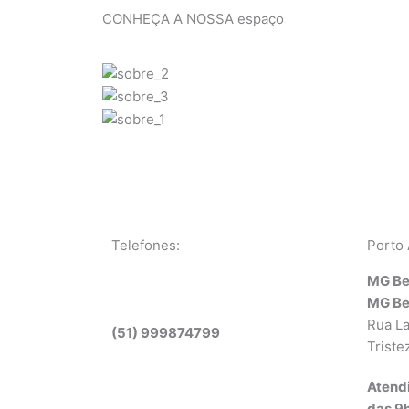
CONHEÇA A NOSSA espaço
Telefones:
Porto
MG
Be
MG
Be
Rua La
(51) 999874799
Triste
Atend
das 9h